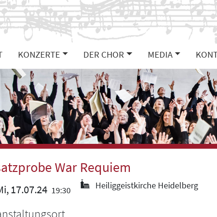
T
KONZERTE
DER CHOR
MEDIA
KONT
satzprobe War Requiem
Heiliggeistkirche Heidelberg
i, 17.07.24
19:30
anstaltungsort