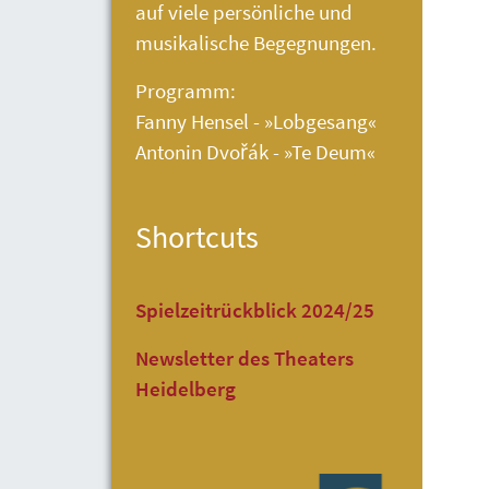
auf viele persönliche und
musikalische Begegnungen.
Programm:
Fanny Hensel - »Lobgesang«
Antonin Dvořák - »Te Deum«
Shortcuts
Spielzeitrückblick 2024/25
Newsletter des Theaters
Heidelberg