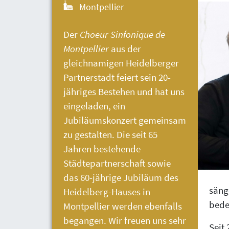
Montpellier
Der
Choeur Sinfonique de
Montpellier
aus der
gleichnamigen Heidelberger
Partnerstadt feiert sein 20-
jähriges Bestehen und hat uns
eingeladen, ein
Jubiläumskonzert gemeinsam
zu gestalten. Die seit 65
Jahren bestehende
Städtepartnerschaft sowie
das 60-jährige Jubiläum des
säng
Heidelberg-Hauses
in
bede
Montpellier werden ebenfalls
begangen. Wir freuen uns sehr
Seit 