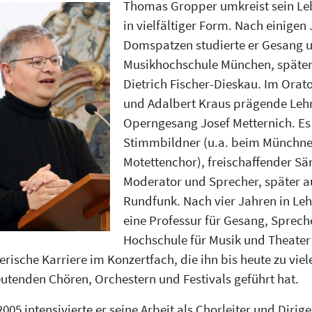
Thomas Gropper umkreist sein Le
in vielfältiger Form. Nach einige
Domspatzen studierte er Gesang 
Musikhochschule München, später 
Dietrich Fischer-Dieskau. Im Ora
und Adalbert Kraus prägende Lehr
Operngesang Josef Metternich. Es
Stimmbildner (u.a. beim Münchn
Motettenchor), freischaffender Sä
Moderator und Sprecher, später a
Rundfunk. Nach vier Jahren in Le
eine Professur für Gesang, Sprec
Hochschule für Musik und Theater
erische Karriere im Konzertfach, die ihn bis heute zu vi
utenden Chören, Orchestern und Festivals geführt hat.
2005 intensivierte er seine Arbeit als Chorleiter und Dirig