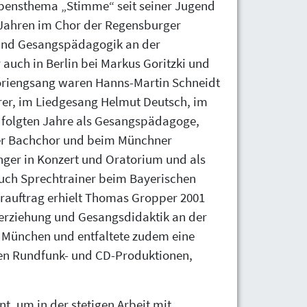
bensthema „Stimme“ seit seiner Jugend
n Jahren im Chor der Regensburger
und Gesangspädagogik an der
auch in Berlin bei Markus Goritzki und
toriengsang waren Hanns-Martin Schneidt
er, im Liedgesang Helmut Deutsch, im
 folgten Jahre als Gesangspädagoge,
er Bachchor und beim Münchner
nger in Konzert und Oratorium und als
uch Sprechtrainer beim Bayerischen
hrauftrag erhielt Thomas Gropper 2001
herziehung und Gesangsdidaktik an der
 München und entfaltete zudem eine
elen Rundfunk- und CD-Produktionen,
ent, um in der stetigen Arbeit mit