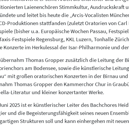
tionierten Laienenchören Stimmkultur, Ausdruckskraft und
ründete und leitet bis heute die „Arcis-Vocalisten Münche
CD-Produktionen stattfanden (zuletzt Oratorien von Carl 
spiele (bisher u.a. Europäische Wochen Passau, Festspiel
Taxis-Festspiele Regensburg, KKL Luzern, Tonhalle Zürich,
e Konzerte im Herkulessal der Isar-Philharmonie und d
 übernahm Thomas Gropper zusätzlich die Leitung der Bir
orienchors am Bodensee, sowie die künstlerische Leitung 
au“ mit großen oratorischen Konzerten in der Birnau u
nahm Thomas Gropper den Kammerchor Chur in Graubünde
ella-Literatur und kleiner konzertanter Werke.
Juni 2025 ist er künstlerischer Leiter des Bachchores Heid
ier und die Begeisterungsfähigkeit seines neuen Ensemb
igartigen Strukturen soll und kann einhergehen mit neue