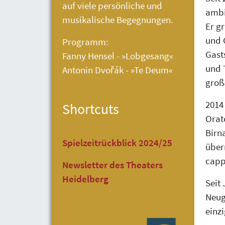
auf viele persönliche und
ambi
musikalische Begegnungen.
Er g
und 
Programm:
Gast
Fanny Hensel - »Lobgesang«
und 
Antonin Dvořák - »Te Deum«
groß
2014
Shortcuts
Orat
Birn
Spielzeitrückblick 2024/25
über
capp
Newsletter des Theaters
Heidelberg
Seit 
Neug
einz