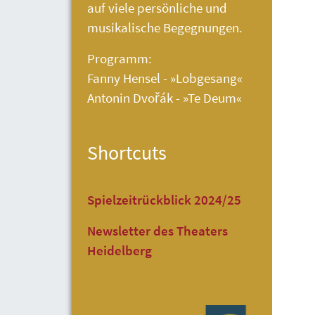
auf viele persönliche und
musikalische Begegnungen.
Programm:
Fanny Hensel - »Lobgesang«
Antonin Dvořák - »Te Deum«
Shortcuts
Spielzeitrückblick 2024/25
Newsletter des Theaters
Heidelberg