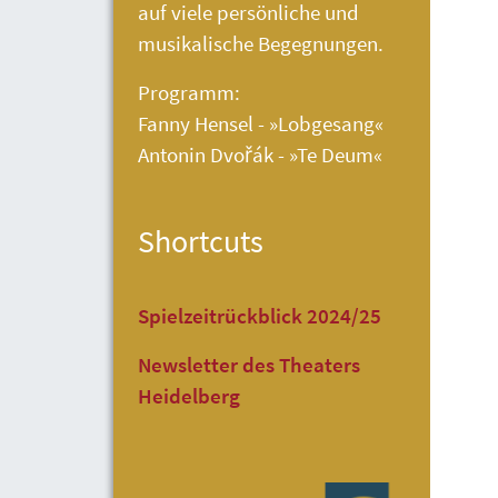
auf viele persönliche und
musikalische Begegnungen.
Programm:
Fanny Hensel - »Lobgesang«
Antonin Dvořák - »Te Deum«
Shortcuts
Spielzeitrückblick 2024/25
Newsletter des Theaters
Heidelberg