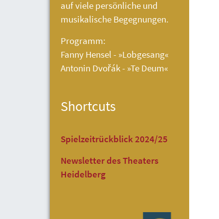
auf viele persönliche und
musikalische Begegnungen.
Programm:
Fanny Hensel - »Lobgesang«
Antonin Dvořák - »Te Deum«
Shortcuts
Spielzeitrückblick 2024/25
Newsletter des Theaters
Heidelberg