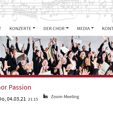
T
KONZERTE
DER CHOR
MEDIA
KONT
or Passion
Zoom-Meeting
o, 04.03.21
21:15