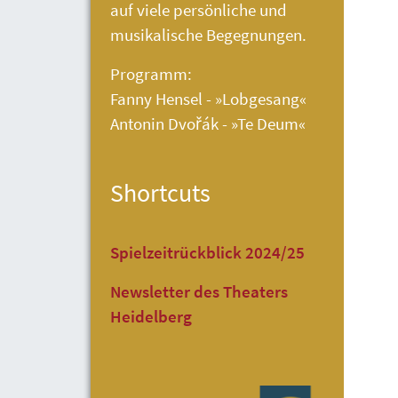
auf viele persönliche und
musikalische Begegnungen.
Programm:
Fanny Hensel - »Lobgesang«
Antonin Dvořák - »Te Deum«
Shortcuts
Spielzeitrückblick 2024/25
Newsletter des Theaters
Heidelberg