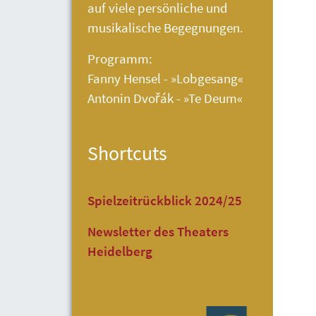
auf viele persönliche und
musikalische Begegnungen.
Programm:
Fanny Hensel - »Lobgesang«
Antonin Dvořák - »Te Deum«
Shortcuts
Spielzeitrückblick 2024/25
Newsletter des Theaters
Heidelberg