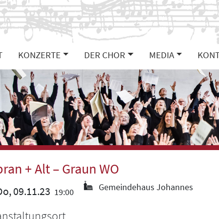
T
KONZERTE
DER CHOR
MEDIA
KONT
ran + Alt – Graun WO
Gemeindehaus Johannes
o, 09.11.23
19:00
anstaltungsort