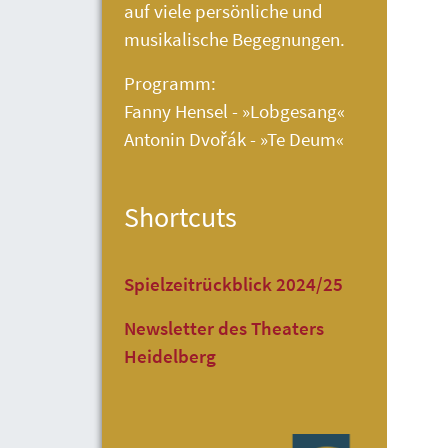
auf viele persönliche und
musikalische Begegnungen.
Programm:
Fanny Hensel - »Lobgesang«
Antonin Dvořák - »Te Deum«
Shortcuts
Spielzeitrückblick 2024/25
Newsletter des Theaters
Heidelberg