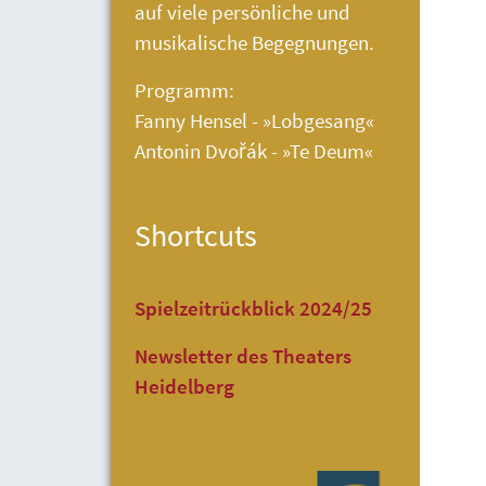
auf viele persönliche und
musikalische Begegnungen.
Programm:
Fanny Hensel - »Lobgesang«
Antonin Dvořák - »Te Deum«
Shortcuts
Spielzeitrückblick 2024/25
Newsletter des Theaters
Heidelberg