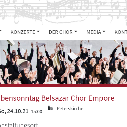
T
KONZERTE
DER CHOR
MEDIA
KONT
obensonntag Belsazar Chor Empore
Peterskirche
o, 24.10.21
15:00
anstaltungsort