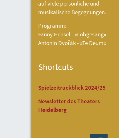
auf viele persönliche und
musikalische Begegnungen.
Programm:
Fanny Hensel - »Lobgesang«
Antonin Dvořák - »Te Deum«
Shortcuts
Spielzeitrückblick 2024/25
Newsletter des Theaters
Heidelberg