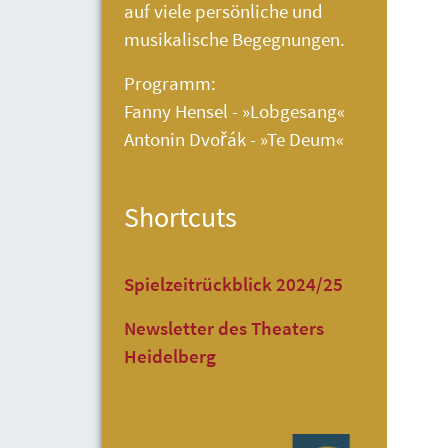
auf viele persönliche und
musikalische Begegnungen.
Programm:
Fanny Hensel - »Lobgesang«
Antonin Dvořák - »Te Deum«
Shortcuts
Spielzeitrückblick 2024/25
Newsletter des Theaters
Heidelberg