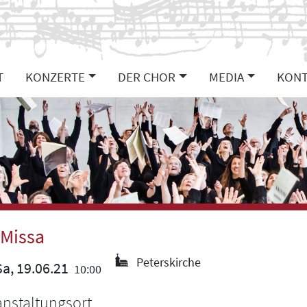
T
KONZERTE
DER CHOR
MEDIA
KONT
Missa
Peterskirche
a, 19.06.21
10:00
anstaltungsort