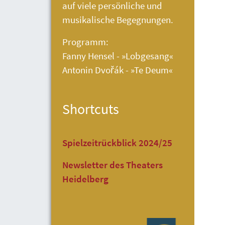
auf viele persönliche und
musikalische Begegnungen.
Programm:
Fanny Hensel - »Lobgesang«
Antonin Dvořák - »Te Deum«
Shortcuts
Spielzeitrückblick 2024/25
Newsletter des Theaters
Heidelberg