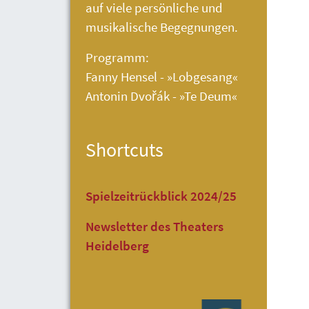
auf viele persönliche und
musikalische Begegnungen.
Programm:
Fanny Hensel - »Lobgesang«
Antonin Dvořák - »Te Deum«
Shortcuts
Spielzeitrückblick 2024/25
Newsletter des Theaters
Heidelberg