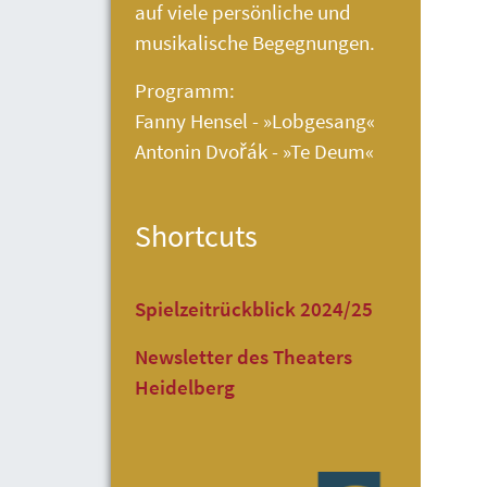
auf viele persönliche und
musikalische Begegnungen.
Programm:
Fanny Hensel - »Lobgesang«
Antonin Dvořák - »Te Deum«
Shortcuts
Spielzeitrückblick 2024/25
Newsletter des Theaters
Heidelberg