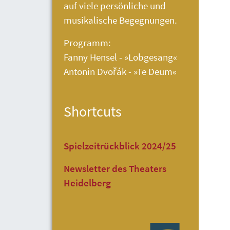
auf viele persönliche und
musikalische Begegnungen.
Programm:
Fanny Hensel - »Lobgesang«
Antonin Dvořák - »Te Deum«
Shortcuts
Spielzeitrückblick 2024/25
Newsletter des Theaters
Heidelberg