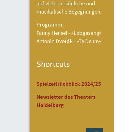
auf viele persönliche und
musikalische Begegnungen.
Programm:
Fanny Hensel - »Lobgesang«
Antonin Dvořák - »Te Deum«
Shortcuts
Spielzeitrückblick 2024/25
Newsletter des Theaters
Heidelberg