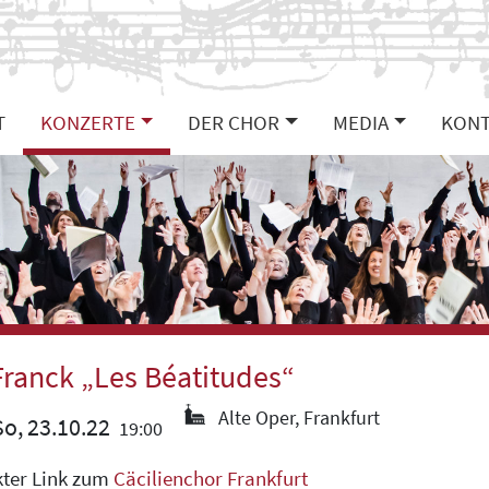
T
KONZERTE
DER CHOR
MEDIA
KONT
Franck „Les Béatitudes“
Alte Oper, Frankfurt
o, 23.10.22
19:00
kter Link zum
Cäcilienchor Frankfurt