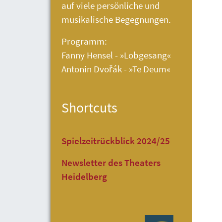
auf viele persönliche und
musikalische Begegnungen.
Programm:
Fanny Hensel - »Lobgesang«
Antonin Dvořák - »Te Deum«
Shortcuts
Spielzeitrückblick 2024/25
Newsletter des Theaters
Heidelberg