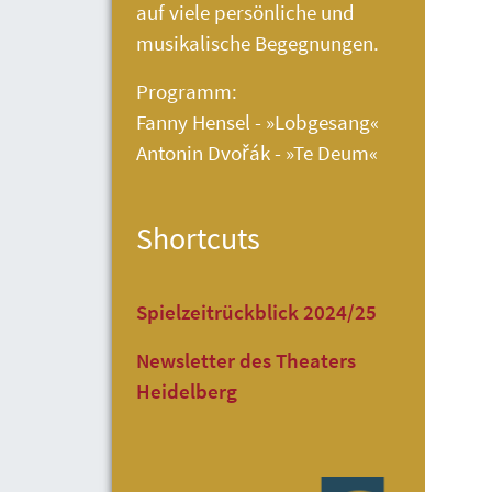
auf viele persönliche und
musikalische Begegnungen.
Programm:
Fanny Hensel - »Lobgesang«
Antonin Dvořák - »Te Deum«
Shortcuts
Spielzeitrückblick 2024/25
Newsletter des Theaters
Heidelberg