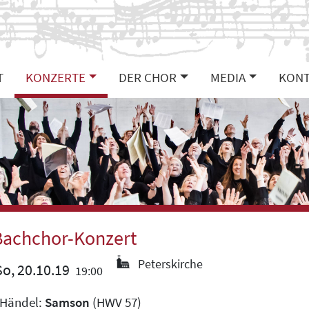
T
KONZERTE
DER CHOR
MEDIA
KONT
Bachchor-Konzert
Peterskirche
o, 20.10.19
19:00
. Händel:
Samson
(HWV 57)